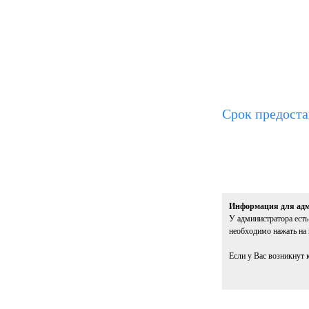
Срок предостав
Информация для адм
У администратора есть
необходимо нажать на 
Если у Вас возникнут 