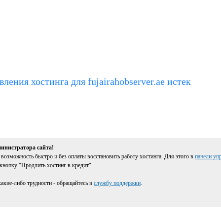
ления хостинга для fujairahobserver.ae истек
инистратора сайта!
 возможность быстро и без оплаты восстановить работу хостинга. Для этого в
панели уп
кнопку "Продлить хостинг в кредит".
какие-либо трудности - обращайтесь в
службу поддержки
.